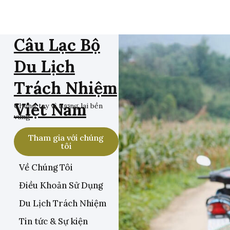
Câu Lạc Bộ
Du Lịch
Trách Nhiệm
Việt Nam
Chung tay vì tương lai bền
vững
Tham gia với chúng
tôi
Về Chúng Tôi
Điều Khoản Sử Dụng
Du Lịch Trách Nhiệm
Tin tức & Sự kiện