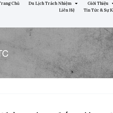
Trang Chủ
Du Lịch Trách Nhiệm
Giới Thiệu
Liên Hệ
Tin Tức & Sự K
TC