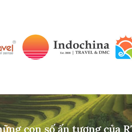
ững con số ấn tượng của 