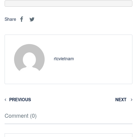
http://www.otc-certified-store.com/antiparasitic-medicine-
Share
europe.html
rtcvietnam
PREVIOUS
NEXT
Comment (0)