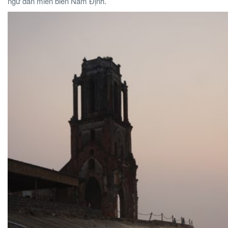
ngư dân miền biển Nam Định.