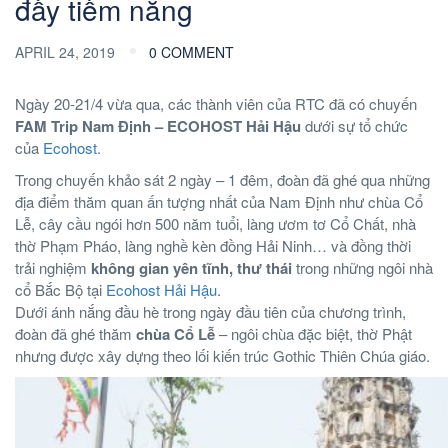
đầy tiềm năng
APRIL 24, 2019
0 COMMENT
Ngày 20-21/4 vừa qua, các thành viên của RTC đã có chuyến
FAM Trip Nam Định – ECOHOST Hải Hậu
dưới sự tổ chức
của
Ecohost
.
Trong chuyến khảo sát 2 ngày – 1 đêm, đoàn đã ghé qua những
địa điểm thăm quan ấn tượng nhất của Nam Định như chùa Cổ
Lễ, cây cầu ngói hơn 500 năm tuổi, làng ươm tơ Cổ Chất, nhà
thờ Phạm Pháo, làng nghề kèn đồng Hải Ninh… và đồng thời
trải nghiệm
không gian yên tĩnh, thư thái
trong những ngôi nhà
cổ Bắc Bộ tại
Ecohost Hải Hậu
.
Dưới ánh nắng đầu hè trong ngày đầu tiên của chương trình,
đoàn đã ghé thăm
chùa Cổ Lễ
– ngôi chùa đặc biệt, thờ Phật
nhưng được xây dựng theo lối kiến trúc Gothic Thiên Chúa giáo.