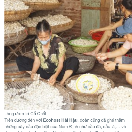
Làng ươm tơ Cổ Chất
Trên đường đến với
Ecohost Hải Hậu
, đoàn cũng đã ghé thăm
những cây cầu đặc biệt của Nam Định như cầu đá, cầu lá,… và