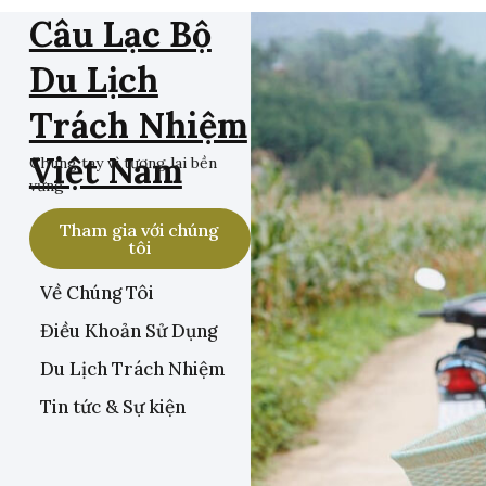
Câu Lạc Bộ
Du Lịch
Trách Nhiệm
Việt Nam
Chung tay vì tương lai bền
vững
Tham gia với chúng
tôi
Về Chúng Tôi
Điều Khoản Sử Dụng
Du Lịch Trách Nhiệm
Tin tức & Sự kiện