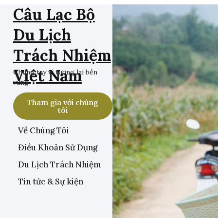
Câu Lạc Bộ
Du Lịch
Trách Nhiệm
Việt Nam
Chung tay vì tương lai bền
vững
Tham gia với chúng
tôi
Về Chúng Tôi
Điều Khoản Sử Dụng
Du Lịch Trách Nhiệm
Tin tức & Sự kiện