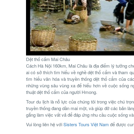
Dệt thổ cẩm Mai Châu
Cách Hà Nội 160km, Mai Châu là địa điểm lý tưởng cho 
ai có sở thích tìm hiểu về nghề dệt thổ cẩm và tham q
tìm hiểu văn hóa và truyền thống dệt thổ cẩm của các
những vùng sâu vùng xa để hiểu hơn về cuộc sống ngư
thuật dệt thổ cẩm của người Hmong.
Tour du lịch là nỗ lực của chúng tôi trong việc chú tr
truyền thống đang dần mai một, và giúp đỡ các bản làn
gắng làm việc vất vả để đáp ứng nhu cầu cuộc sống và 
Vui lòng liên hệ với
Sisters Tours Việt Nam
để được cung