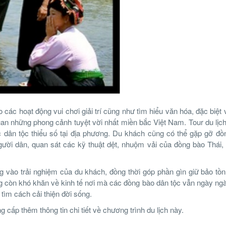
các hoạt động vui chơi giải trí cũng như tìm hiểu văn hóa, đặc biệt
uan những phong cảnh tuyệt vời nhất miền bắc Việt Nam. Tour du lịch
 dân tộc thiểu số tại địa phương. Du khách cũng có thể gặp gỡ đồn
ời dân, quan sát các kỹ thuật dệt, nhuộm vải của đồng bào Thái,
ọng vào trải nghiệm của du khách, đồng thời góp phần gìn giữ bảo tồ
g còn khó khăn về kinh tế nơi mà các đồng bào dân tộc vẫn ngày ngà
tìm cách cải thiện đời sống.
 cấp thêm thông tin chi tiết về chương trình du lịch này.