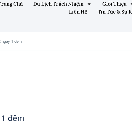
Trang Chủ
Du Lịch Trách Nhiệm
Giới Thiệu
Liên Hệ
Tin Tức & Sự K
2 ngày 1 đêm
 1 đêm