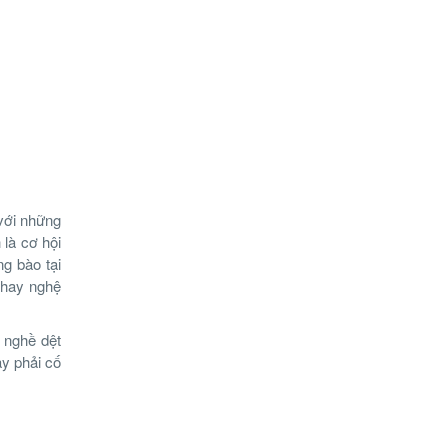
 với những
 là cơ hội
g bào tại
 hay nghệ
n nghề dệt
y phải cố