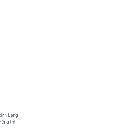
tỉnh Lạng
ững trái