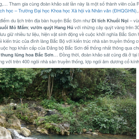
hông,… Tham gia cùng đoàn khảo sát lần này là một số thành viên của
ịch học – Trường Đại học Khoa học Xã hội và Nhân văn (ĐHQGHN)
điểm du lịch trên địa bàn huyện Bắc Sơn như
Di tích Khuổi Nọi
– vù
suối Mỏ Mắm
;
vườn quýt Hang Hú
với những cây quýt vàng trên 3
lưu giữ nhiều tư liệu, hiện vật sinh động về cuộc khởi nghĩa Bắc Sơn
i kiến trúc của đình làng Bắc Bộ với kiến trúc nhà sàn truyền thống 
p cuộc họp khẩn cấp của Đảng bộ Bắc Sơn để thống nhất thông qua ch
;
thung lũng hoa Bắc Sơn
… Đồng thời, đoàn khảo sát cũng đã ở tại
ng với trên 400 ngôi nhà sàn truyền thống, lợp ngói âm dương cổ kính