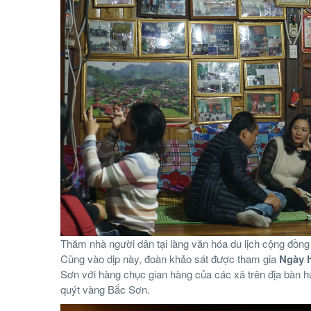
Thăm nhà người dân tại làng văn hóa du lịch cộng đồ
Cũng vào dịp này, đoàn khảo sát được tham gia
Ngày 
Sơn với hàng chục gian hàng của các xã trên địa bàn hu
quýt vàng Bắc Sơn.