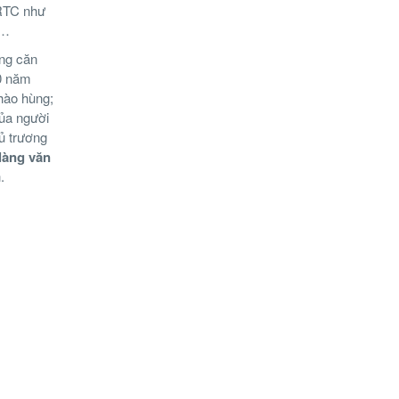
 RTC như
,…
ng căn
0 năm
 hào hùng;
của người
ủ trương
làng văn
.