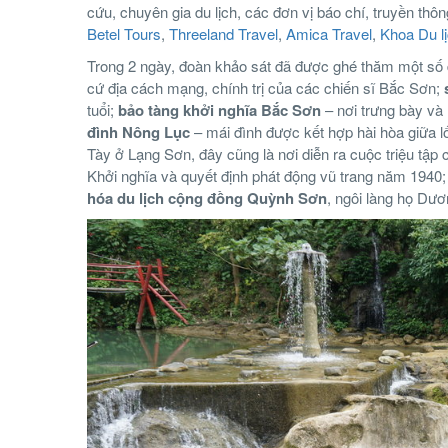
cứu, chuyên gia du lịch, các đơn vị báo chí, truyền t
Betel Tours
,
Threeland Travel
,
Amica Travel
,
Khoa Du l
Trong 2 ngày, đoàn khảo sát đã được ghé thăm một số 
cứ địa cách mạng, chính trị của các chiến sĩ Bắc Sơn;
tuổi;
bảo tàng khởi nghĩa Bắc Sơn
– nơi trưng bày và 
đình Nông Lục
– mái đình được kết hợp hài hòa giữa lố
Tày ở Lạng Sơn, đây cũng là nơi diễn ra cuộc triệu tậ
Khởi nghĩa và quyết định phát động vũ trang năm 1940
hóa du lịch cộng đồng Quỳnh Sơn
, ngôi làng họ Dươ