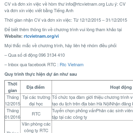
CV và đơn xin việc về hòm thư
info@rtcvietnam.org
Lưu ý: CV
và đơn xin việc viết bằng Tiếng Anh
Thời gian nhận CV và đơn xin việc: Từ 12/12/2015 – 31/12/2015
Để biết thêm thông tin về chương trình vui lòng tham khảo tại
Website:
rtcvietnam.org/vi
Mọi thắc mắc về chương trình, hãy liên hệ nhóm điều phối
– Qua số di động 096 3134 410
– Inbox qua facebook RTC
: Rtc Vietnam
Quy trình thực hiện dự án như sau
Thời
Địa điểm
Hoạt động
gian
Tháng
Tại các trường
Tổ chức tọa đàm giới thiệu chương trình v
12/2015
đại học
tạo du lịch trên địa bàn Hà NộiNhận đăng 
Tháng
Tuyển chọn phỏng vấnPhân các sinh viên
RTC
01/2016
tập tại các công ty
Văn phòng các
công ty RTC