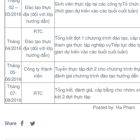
Tháng
Sinh viên thực tập tại các công tyTổ chứ
02 –
Đào tạo thực
(thời gian dự kiến vào các buổi cuối tuần)
03/2016
địa (đối với lớp
hướng dẫn)
RTC
Tổng kết đợt 1 chương trình đào tạo, cấp
Tháng
Đào tạo thực
tham gia thực tập nghiệp vụTiếp tục đào t
04/2016
địa (đối với lớp
gian dự kiến vào các buổi cuối tuần)
hướng dẫn)
Tháng
Công ty thành
Tuyển thực tập đợt 2 cho chương trình th
05-
viên
đánh giá chương trình đào tạo hướng dẫn 
06/2016
Tháng
Tổng kết, đánh giá, cấp bằng cho nhóm si
07-
RTC
kết 2 đợt thực tập
08/2016
Posted by: Ha Pham
http://www.otc-certified-store.com/muscle-relaxants-medicine-
Share
usa.html