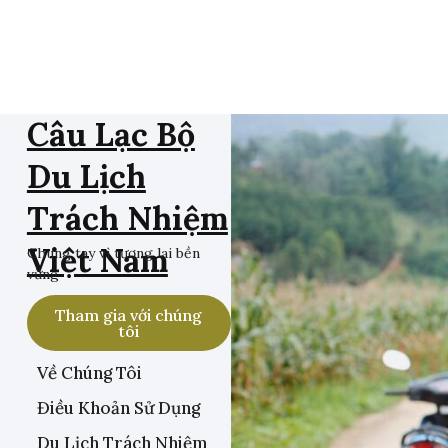
Câu Lạc Bộ
Du Lịch
Trách Nhiệm
Việt Nam
Chung tay vì tương lai bền
vững
Tham gia với chúng
tôi
Về Chúng Tôi
Điều Khoản Sử Dụng
Du Lịch Trách Nhiệm