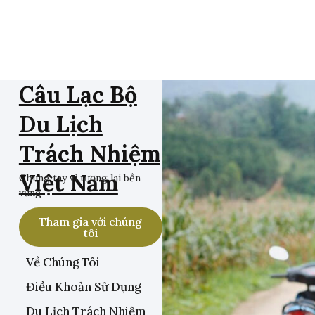
Câu Lạc Bộ
Du Lịch
Trách Nhiệm
Việt Nam
Chung tay vì tương lai bền
vững
Tham gia với chúng
tôi
Về Chúng Tôi
Điều Khoản Sử Dụng
Du Lịch Trách Nhiệm