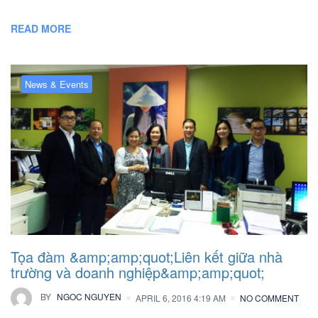
READ MORE
News & Events
Tọa đàm &amp;amp;quot;Liên kết giữa nhà
trường và doanh nghiệp&amp;amp;quot;
BY
NGOC NGUYEN
APRIL 6, 2016 4:19 AM
NO COMMENT