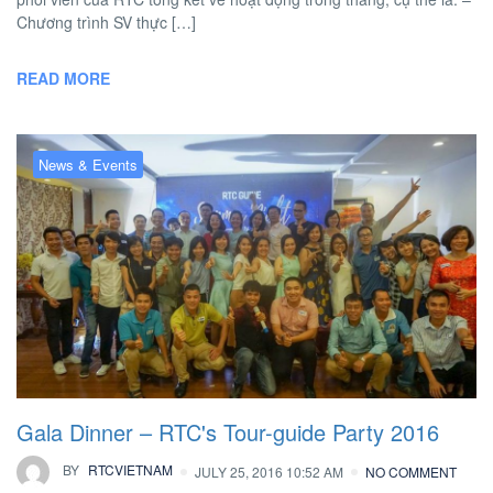
Chương trình SV thực […]
READ MORE
News & Events
Gala Dinner – RTC's Tour-guide Party 2016
BY
RTCVIETNAM
JULY 25, 2016 10:52 AM
NO COMMENT