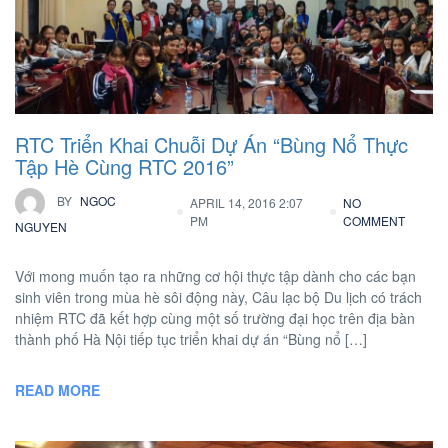
RTC Triển Khai Chuỗi Dự Án “Bùng Nổ Thực
Tập Hè Cùng RTC 2016”
BY
NGOC
APRIL 14, 2016 2:07
NO
PM
COMMENT
NGUYEN
Với mong muốn tạo ra những cơ hội thực tập dành cho các bạn
sinh viên trong mùa hè sôi động này, Câu lạc bộ Du lịch có trách
nhiệm RTC đã kết hợp cùng một số trường đại học trên địa bàn
thành phố Hà Nội tiếp tục triển khai dự án “Bùng nổ […]
READ MORE