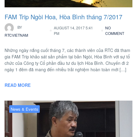
FAM Trip Ngòi Hoa, Hòa Bình tháng 7/2017
BY
AUGUST 14, 2017 5:41
NO
PM
COMMENT
RTCVIETNAM
Những ngày nắng cuối tháng 7, các thành viên của RTC đã tham
gia FAM Trip khảo sát sản phẩm tại bản Ngòi, Hòa Bình với sự tổ
chức của Công ty Cổ phần đầu tư du lịch Hòa Bình. Chuyến đi 2
ngày 1 đêm đã mang đến nhiều trải nghiệm hoàn toàn mới […]
READ MORE
News & Events