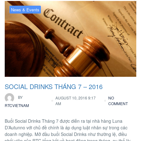
News & Events
SOCIAL DRINKS THÁNG 7 – 2016
BY
AUGUST 10, 2016 9:17
NO
AM
COMMENT
RTCVIETNAM
Buổi Social Drinks Tháng 7 được diễn ra tại nhà hàng Luna
D’Autunno với chủ đề chính là áp dụng luật nhân sự trong các
doanh nghiệp. Mở đầu buổi Social Drinks như thường lệ, điều
phối viên của RTC tổng kết về hoạt động trong tháng, cụ thể là: –