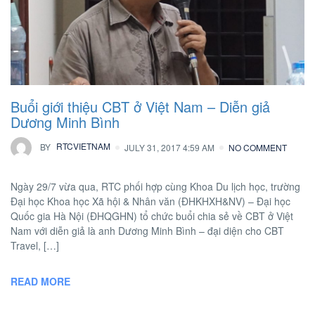
Buổi giới thiệu CBT ở Việt Nam – Diễn giả
Dương Minh Bình
BY
RTCVIETNAM
JULY 31, 2017 4:59 AM
NO COMMENT
Ngày 29/7 vừa qua, RTC phối hợp cùng Khoa Du lịch học, trường
Đại học Khoa học Xã hội & Nhân văn (ĐHKHXH&NV) – Đại học
Quốc gia Hà Nội (ĐHQGHN) tổ chức buổi chia sẻ về CBT ở Việt
Nam với diễn giả là anh Dương Minh Bình – đại diện cho CBT
Travel, […]
READ MORE