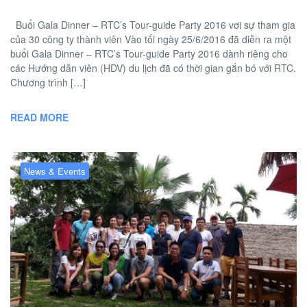
Buổi Gala Dinner – RTC’s Tour-guide Party 2016 vơi sự tham gia
của 30 công ty thành viên Vào tối ngày 25/6/2016 đã diễn ra một
buổi Gala Dinner – RTC’s Tour-guide Party 2016 dành riêng cho
các Hướng dẫn viên (HDV) du lịch đã có thời gian gắn bó với RTC.
Chương trình […]
READ MORE
News & Events