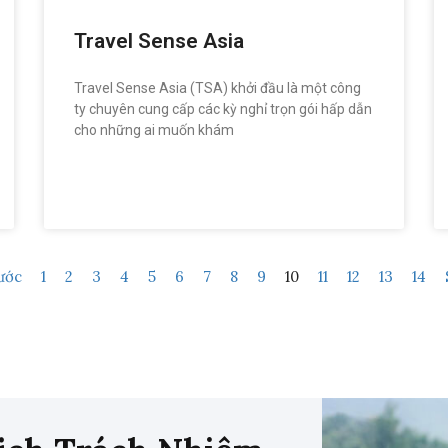
Travel Sense Asia
Travel Sense Asia (TSA) khởi đầu là một công
ty chuyên cung cấp các kỳ nghỉ trọn gói hấp dẫn
cho những ai muốn khám
READ MORE »
ước
1
2
3
4
5
6
7
8
9
10
11
12
13
14