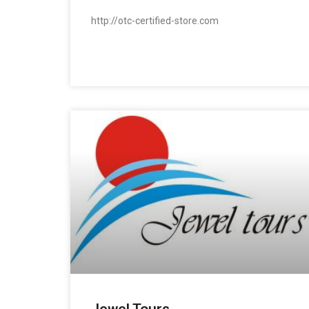
http://otc-certified-store.com
READ MORE »