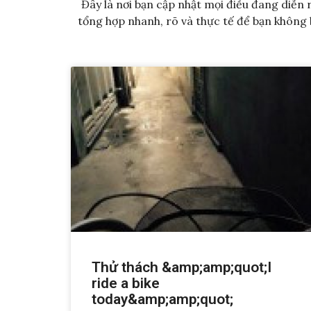
Đây là nơi bạn cập nhật mọi điều đang diễn r
tổng hợp nhanh, rõ và thực tế để bạn không b
Thử thách &amp;amp;quot;I
ride a bike
today&amp;amp;quot;