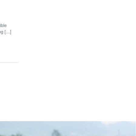
ible
ng […]