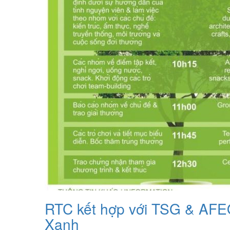
RTC kết hợp với TSG & AFEO
Xanh