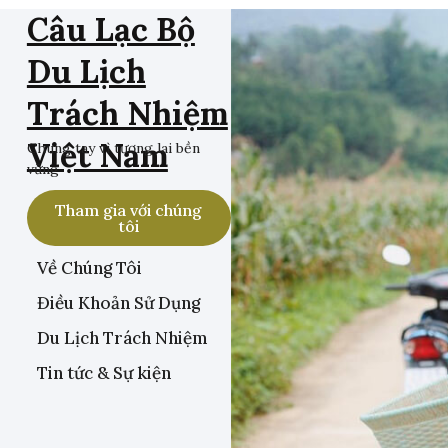
Câu Lạc Bộ
Du Lịch
Trách Nhiệm
Việt Nam
Chung tay vì tương lai bền
vững
Tham gia với chúng
tôi
Về Chúng Tôi
Điều Khoản Sử Dụng
Du Lịch Trách Nhiệm
Tin tức & Sự kiện